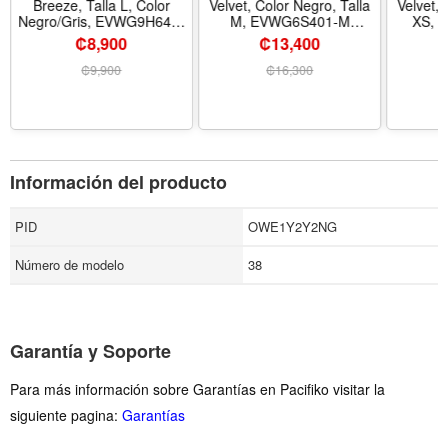
Breeze, Talla L, Color
Velvet, Color Negro, Talla
Velvet, 
Negro/Gris, EVWG9H642-
M, EVWG6S401-M
XS, 
L EVERLAST
EVERLAST
₡8,900
₡13,400
₡
9,900
₡
16,300
Información del producto
PID
OWE1Y2Y2NG
Número de modelo
38
Garantía y Soporte
Para más información sobre Garantías en Pacifiko visitar la
siguiente pagina:
Garantías