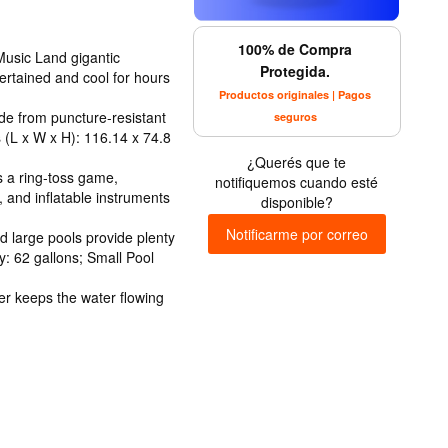
100% de Compra
sic Land gigantic
Protegida.
ertained and cool for hours
Productos originales | Pagos
 from puncture-resistant
seguros
s (L x W x H): 116.14 x 74.8
¿Querés que te
 ring-toss game,
notifiquemos cuando esté
, and inflatable instruments
disponible?
Notificarme por correo
large pools provide plenty
y: 62 gallons; Small Pool
keeps the water flowing