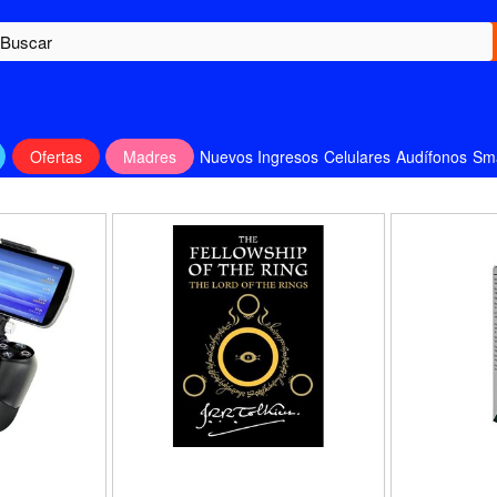
Ofertas
Madres
Nuevos Ingresos
Celulares
Audífonos
Sm