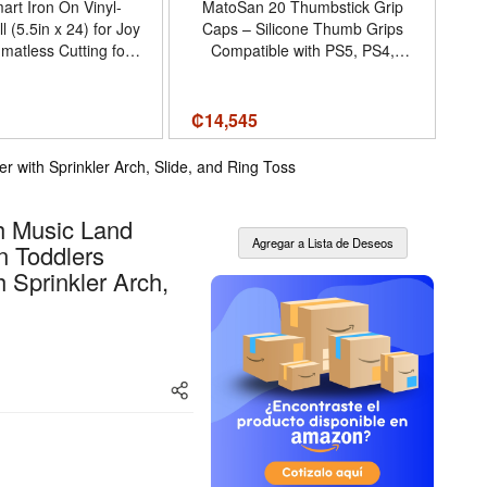
art Iron On Vinyl-
MatoSan 20 Thumbstick Grip
S
ll (5.5in x 24) for Joy
Caps – Silicone Thumb Grips
M
matless Cutting for
Compatible with PS5, PS4,
peated cuts
Xbox Controller – Anti-Slip
ft - Color Kelly -
Joystick Cover – Controller
t Roll (5.5 x 24) -
Grips – Gaming Accessories -
₡
14,545
₡3
de estilo 1-Pack
Tamaño 20 Set
 with Sprinkler Arch, Slide, and Ring Toss
Lu
 Music Land
n Toddlers
 Sprinkler Arch,