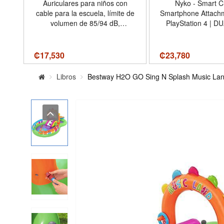
d
Auriculares para niños con
Nyko - Smart Cl
am
cable para la escuela, límite de
Smartphone Attachm
volumen de 85/94 dB,
PlayStation 4 | 
 -
auriculares con cable sobre la
Controller Smartpho
oreja para niños y niñas con
Fully Adjustable Vie
micrófono, sonido estéreo Jack
Smartphone Gamin
₡
17,530
₡
23,780
de 0.138 in para Kindle
iPhone/i
Libros
Bestway H2O GO Sing N Splash Music Land I