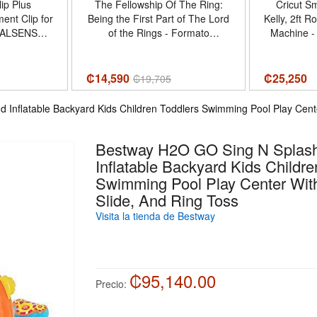
ip Plus
The Fellowship Of The Ring:
Cricut Sm
ent Clip for
Being the First Part of The Lord
Kelly, 2ft Ro
DUALSENSE
of the Rings - Formato
Machine - 
ne Holder |
Paperback
Shapes up to 4ft, Re
wing Angle |
up to 20
g Mount |
Tamaño 2f
₡14,590
₡
25,250
₡
19,705
OS
Nombre 
nflatable Backyard Kids Children Toddlers Swimming Pool Play Center
Bestway H2O GO Sing N Splash
Inflatable Backyard Kids Childre
Swimming Pool Play Center With
Slide, And Ring Toss
Visita la tienda de Bestway
₡95,140.00
Precio: