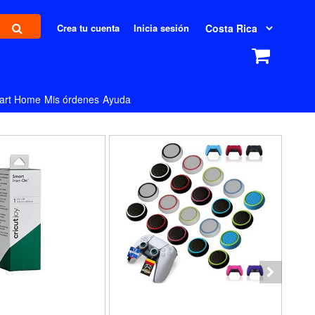
Crea tu cuenta
Inicia sesión
art Home
Mis órdenes
Ayuda