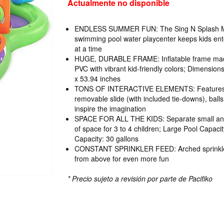
Actualmente no disponible
ENDLESS SUMMER FUN: The Sing N Splash Mu
swimming pool water playcenter keeps kids ent
at a time
HUGE, DURABLE FRAME: Inflatable frame made
PVC with vibrant kid-friendly colors; Dimension
x 53.94 inches
TONS OF INTERACTIVE ELEMENTS: Features a
removable slide (with included tie-downs), balls
inspire the imagination
SPACE FOR ALL THE KIDS: Separate small and 
of space for 3 to 4 children; Large Pool Capacit
Capacity: 30 gallons
CONSTANT SPRINKLER FEED: Arched sprinkler 
from above for even more fun
* Precio sujeto a revisión por parte de Pacifiko