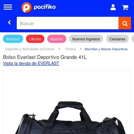
Amazon
Ofertas
Madres
Nuevos Ingresos
Celulares
Deportes y Actividades al Exterior
Fitness
Mochilas y Bolsas Deportivas
Bolso Everlast Deportivo Grande 41L
Visita la tienda de EVERLAST