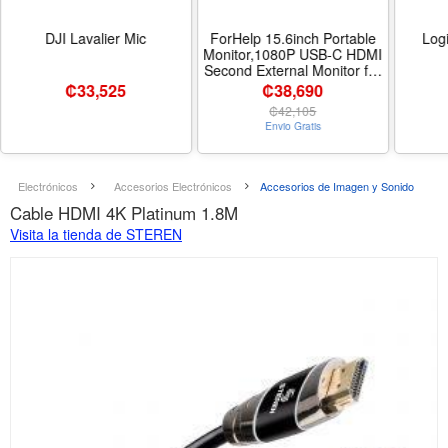
DJI Lavalier Mic
ForHelp 15.6inch Portable
Log
Monitor,1080P USB-C HDMI
Second External Monitor for
Laptop,PC,Mac
₡
33,525
₡38,690
Phone,PS,Xbox,Swich,IPS
₡
42,105
Ultra-Thin Zero Frame
Envio Gratis
Gaming Display/Premium
Smart Cover | 15.6 FHD IPS
ultra-slim zero-frame, USB-
C/HDMI, smart cover, for
Electrónicos
Accesorios Electrónicos
Accesorios de Imagen y Sonido
PC/Mac/Phone/P
Cable HDMI 4K Platinum 1.8M
Visita la tienda de STEREN