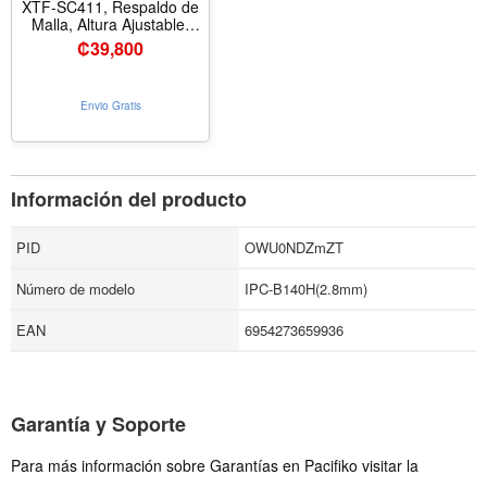
XTF-SC411, Respaldo de
Malla, Altura Ajustable,
Base de Metal, Color
₡
39,800
Negro
Envio Gratis
Información del producto
PID
OWU0NDZmZT
Número de modelo
IPC-B140H(2.8mm)
EAN
6954273659936
Garantía y Soporte
Para más información sobre Garantías en Pacifiko visitar la