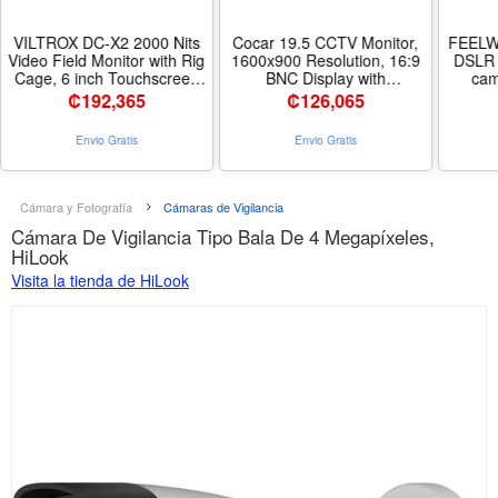
VILTROX DC-X2 2000 Nits
Cocar 19.5 CCTV Monitor,
FEELW
Video Field Monitor with Rig
1600x900 Resolution, 16:9
DSLR 
Cage, 6 inch Touchscreen
BNC Display with
cam
4K HDMI in/Out On Camera
Component
para
₡
192,365
₡
126,065
Monitor with Sunshade
BNC/YPbPr/VGA/HDMI/Audio
Hood Battery, 1920X1080
Jack, TFT LCD for Security
Envio Gratis
Envio Gratis
HD Focus Peaking 3D Lut
Cameras, NVR/DVR, Home
Full Waveform RGB Parada
Surveillance, VESA Wall
- Tamaño DC-X2 with Rig
Mount - Tamaño 19.5 inch
CCTV monitor 16:9
Cámara y Fotografía
Cámaras de Vigilancia
Cámara De Vigilancia Tipo Bala De 4 Megapíxeles,
HiLook
Visita la tienda de HiLook