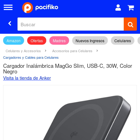
Amazon
Ofertas
Madres
Nuevos Ingresos
Celulares
Celulares y Accesorios
Accesorios para Celulares
Cargadores y Cables para Celulares
Cargador Inalámbrica MagGo Slim, USB-C, 30W, Color
Negro
Visita la tienda de Anker