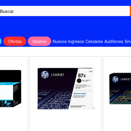
Ofertas
Madres
Nuevos Ingresos
Celulares
Audífonos
Sm