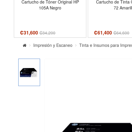
A
Cartucho de Tóner Original HP
Cartucho de Tinta 
105A Negro
72 Amaril
₡31,600
₡61,400
₡
34,200
₡
64,600
Impresión y Escaneo
Tinta e Insumos para Impre