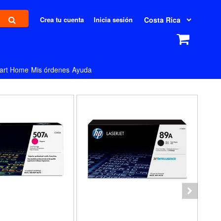
Crea tu cuenta
Inicia sesión
art Home
Mis órdenes
Ayuda