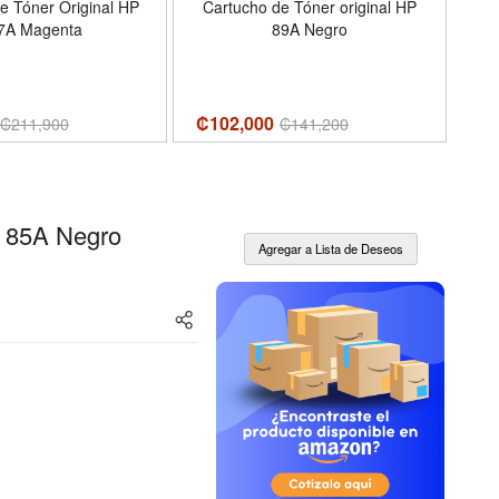
e Tóner Original HP
Cartucho de Tóner original HP
Ca
7A Magenta
89A Negro
₡102,000
₡5
₡
211,900
₡
141,200
P 85A Negro