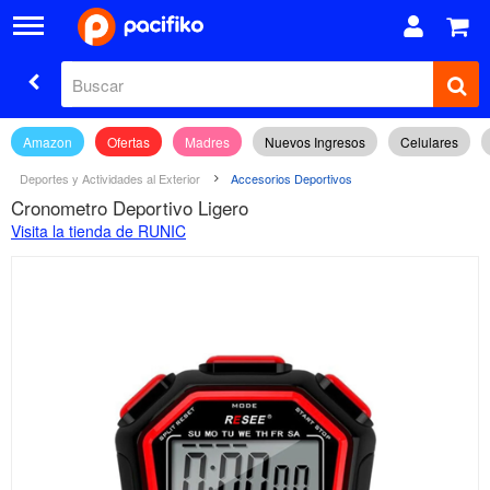
Amazon
Ofertas
Madres
Nuevos Ingresos
Celulares
Deportes y Actividades al Exterior
Accesorios Deportivos
Cronometro Deportivo Ligero
Visita la tienda de RUNIC