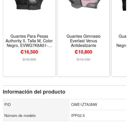
Guantes Para Pesas
Guantes Gimnasio
Guan
Authority II, Talla M, Color
Everlast Venus
V
Negro, EVWG7K8A51-M
Antideslizante
Negro/
EVERLAST
EV
₡16,500
₡10,800
₡
18,300
₡
13,100
Información del producto
PID
OWE1ZTA3NW
Número de modelo
IPP02.5