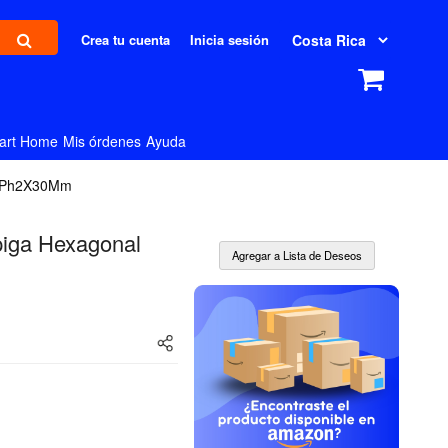
Crea tu cuenta
Inicia sesión
art Home
Mis órdenes
Ayuda
6" Ph2X30Mm
piga Hexagonal