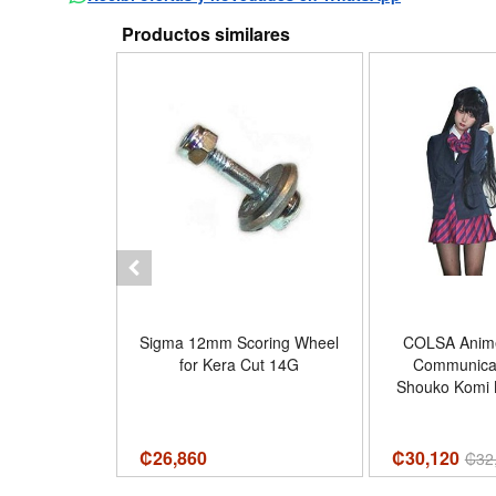
Productos similares
 Dollhouse
Sigma 12mm Scoring Wheel
COLSA Anim
nbow Tutu
for Kera Cut 14G
Communica
riped Top,
Shouko Komi 
r Halloween
Cosplay Co
ts 3-8Y Cutie
School Sailor
cm/5-6T -
- Color Blue
₡
26,860
₡30,120
₡
32
and White
Lar