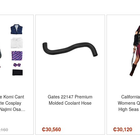
e Komi Cant
Gates 22147 Premium
Californ
te Cosplay
Molded Coolant Hose
Womens Q
Najimi Osana
High Seas
stume High
Tamaño La
 Navy Uniform
Black/
 - Tamaño X-
₡
30,560
₡
30,120
,160
ge