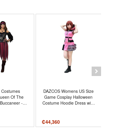
ia Costumes
DAZCOS Womens US Size
Army Men 
ueen Of The
Game Cosplay Halloween
Soldier Hel
 Buccaneer -
Costume Hoodie Dress with
Kids Bedr
rge - Color
Cat Ears Hat - Tamaño 4-6
Burgundy
₡
44,360
₡
16,320