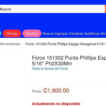
Ofertas
Madres
Nuevos Ingresos
Celulares
Audífonos
Sm
 Herramientas
Force 151302 Punta Phillips Espiga Hexagonal 5/1
Force 151302 Punta Phillips Es
5/16" Ph2X30Mm
Visita la tienda de Force
₡1,800.00
Precio:
Actualmente no disponible