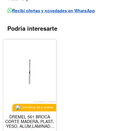
Recibí ofertas y novedades en WhatsApp
Podría interesarte
ELEGIBLE PARA
ENTREGA EN 2 HORAS
DREMEL 561 BROCA
CORTE MADERA, PLAST,
YESO, ALUM,LAMINADO
1/8" (3.2 MM )