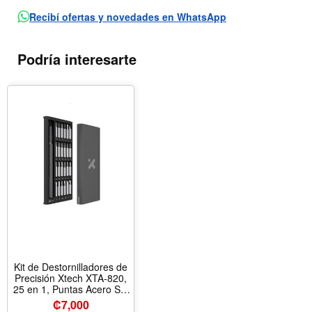
Recibí ofertas y novedades en WhatsApp
Podría interesarte
Kit de Destornilladores de
Precisión Xtech XTA-820,
25 en 1, Puntas Acero S2,
Estuche de Aluminio
₡
7,000