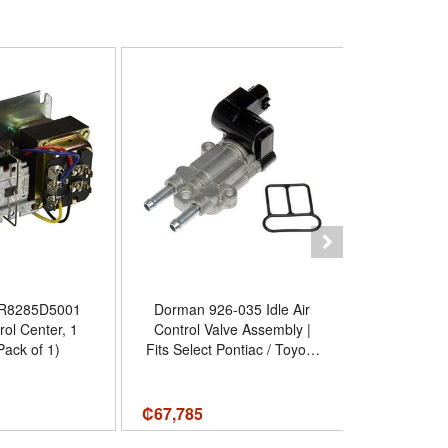
 R8285D5001
Dorman 926-035 Idle Air
Gone For a
rol Center, 1
Control Valve Assembly |
Race Bib Medal Display
Pack of 1)
Fits Select Pontiac / Toyota
Holds 24 Me
Models
Medal Wal
Vinyl Bib Pr
Install, Ra
₡
67,785
₡
42,210
Marathon