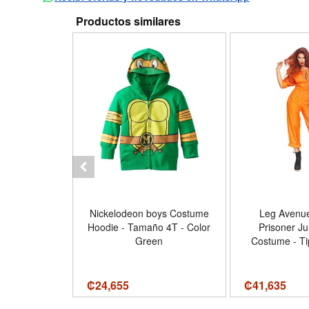
Productos similares
 Lock Adult
Nickelodeon boys Costume
Leg Aven
ink - Tamaño
Hoodie - Tamaño 4T - Color
Prisoner Ju
 Adult
Green
Costume - Ti
Womens - 
Si
₡
24,655
₡
41,635