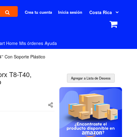
Crea tu cuenta
Inicia sesión
art Home
Mis órdenes
Ayuda
'' Con Soporte Plástico
rx T8-T40,
o