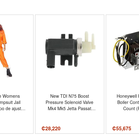
ue Womens
New TDI N75 Boost
Honeywell
mpsuit Jail
Pressure Solenoid Valve
Boiler Cont
po de ajuste
Mk4 Mk5 Jetta Passat
Count (
Tamaño One
Beetle Golf 00-06
ze
₡
28,220
₡
55,675