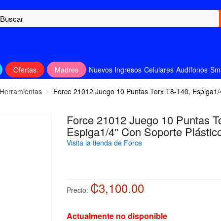
Ofertas
Madres
Nuevos Ingresos
Celulares
Audífonos
Sm
 Herramientas
Force 21012 Juego 10 Puntas Torx T8-T40, Espiga1/4
Force 21012 Juego 10 Puntas To
Espiga1/4'' Con Soporte Plástic
Visita la tienda de Force
₡3,100.00
Precio:
Actualmente no disponible