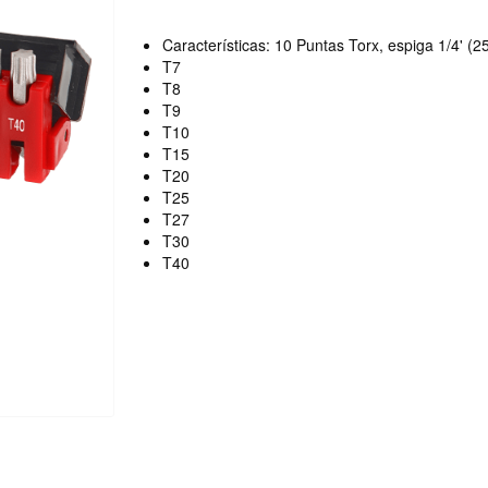
Características: 10 Puntas Torx, espiga 1/4' (
T7
T8
T9
T10
T15
T20
T25
T27
T30
T40