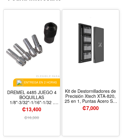
ELEGIBLE PARA
ENTREGA EN 2 HORAS
Kit de Destornilladores de
DREMEL 4485 JUEGO 4
Precisión Xtech XTA-820,
BOQUILLAS
25 en 1, Puntas Acero S2,
1/8"-3/32"-1/16"-1/32 .
Estuche de Aluminio
2615504485
₡
7,000
₡13,400
₡
16,300