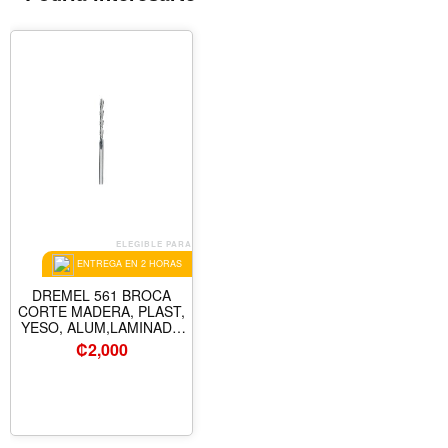
ELEGIBLE PARA
ENTREGA EN 2 HORAS
DREMEL 561 BROCA
CORTE MADERA, PLAST,
YESO, ALUM,LAMINADO
1/8" (3.2 MM )
₡
2,000
2615000561