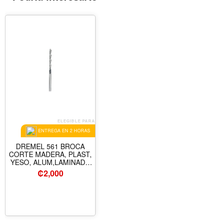
ELEGIBLE PARA
ENTREGA EN 2 HORAS
DREMEL 561 BROCA
CORTE MADERA, PLAST,
YESO, ALUM,LAMINADO
1/8" (3.2 MM )
₡
2,000
2615000561