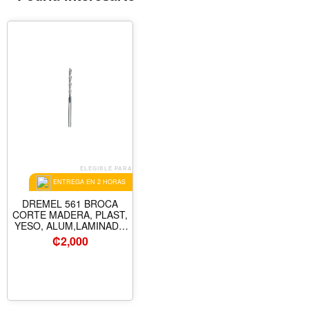
ELEGIBLE PARA
ENTREGA EN 2 HORAS
DREMEL 561 BROCA
CORTE MADERA, PLAST,
YESO, ALUM,LAMINADO
1/8" (3.2 MM )
₡
2,000
2615000561