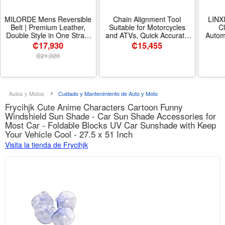
MILORDE Mens Reversible
Chain Alignment Tool
LINX
Belt | Premium Leather,
Suitable for Motorcycles
C
Double Style in One Strap,
and ATVs, Quick Accurate
Autom
Scratch-resistant buckle,
Alignment Tool
Pip
₡17,930
₡
15,455
Dress Belt for Business
Mac
₡
21,320
Casual Wear, Gift Box -
Engin
Color Black/Brown - M901 -
Valvet
Tamaño 38 (Fits Waist 36-
Pow
37Adjustable)
Deposi
Autos y Motos
Cuidado y Mantenimiento de Auto y Moto
Frycihjk Cute Anime Characters Cartoon Funny
Windshield Sun Shade - Car Sun Shade Accessories for
Most Car - Foldable Blocks UV Car Sunshade with Keep
Your Vehicle Cool - 27.5 x 51 Inch
Visita la tienda de Frycihjk