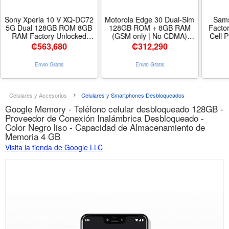
Sony Xperia 10 V XQ-DC72
Motorola Edge 30 Dual-Sim
Sams
5G Dual 128GB ROM 8GB
128GB ROM + 8GB RAM
Facto
RAM Factory Unlocked
(GSM only | No CDMA)
Cell 
(GSM Only | No CDMA - not
Factory Unlocked 5G
51
₡
563,680
₡
312,290
Compatible with
Smartphone (Meteor Grey)
Finge
Verizon/Sprint) NGP
- International Version
Recogn
Envio Gratis
Envio Gratis
Wireless Charger Included,
Batte
Global Mobile Cell Phone -
Black
Celulares y Accesorios
Celulares y Smartphones Desbloqueados
Google Memory - Teléfono celular desbloqueado 128GB -
Proveedor de Conexión Inalámbrica Desbloqueado -
Color Negro liso - Capacidad de Almacenamiento de
Memoria 4 GB
Visita la tienda de Google LLC