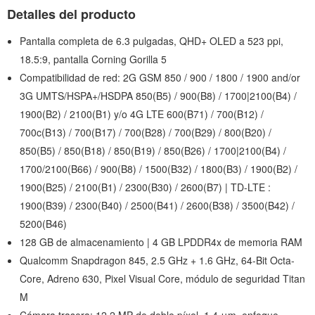
Detalles del producto
Pantalla completa de 6.3 pulgadas, QHD+ OLED a 523 ppi,
18.5:9, pantalla Corning Gorilla 5
Compatibilidad de red: 2G GSM 850 / 900 / 1800 / 1900 and/or
3G UMTS/HSPA+/HSDPA 850(B5) / 900(B8) / 1700|2100(B4) /
1900(B2) / 2100(B1) y/o 4G LTE 600(B71) / 700(B12) /
700c(B13) / 700(B17) / 700(B28) / 700(B29) / 800(B20) /
850(B5) / 850(B18) / 850(B19) / 850(B26) / 1700|2100(B4) /
1700/2100(B66) / 900(B8) / 1500(B32) / 1800(B3) / 1900(B2) /
1900(B25) / 2100(B1) / 2300(B30) / 2600(B7) | TD-LTE :
1900(B39) / 2300(B40) / 2500(B41) / 2600(B38) / 3500(B42) /
5200(B46)
128 GB de almacenamiento | 4 GB LPDDR4x de memoria RAM
Qualcomm Snapdragon 845, 2.5 GHz + 1.6 GHz, 64-Bit Octa-
Core, Adreno 630, Pixel Visual Core, módulo de seguridad Titan
M