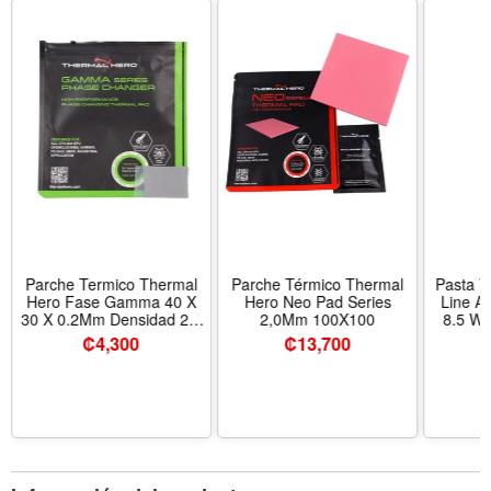
Parche Termico Thermal
Parche Térmico Thermal
Pasta T
Hero Fase Gamma 40 X
Hero Neo Pad Series
Line Ab
30 X 0.2Mm Densidad 2,7
2,0Mm 100X100
8.5 W/
G/Cm Temperatura -60 ~
₡
4,300
₡
13,700
130°C Th-710043