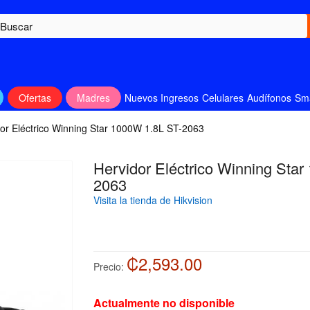
Ofertas
Madres
Nuevos Ingresos
Celulares
Audífonos
Sm
or Eléctrico Winning Star 1000W 1.8L ST-2063
Hervidor Eléctrico Winning Sta
2063
Visita la tienda de Hikvision
₡2,593.00
Precio:
Actualmente no disponible