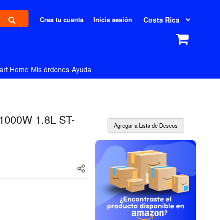
Crea tu cuenta
Inicia sesión
art Home
Mis órdenes
Ayuda
r 1000W 1.8L ST-