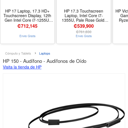
HP 17 Laptop, 17.3 HD+
HP 17.3 Touchscreen
HP Vic
Touchscreen Display, 12th
Laptop, Intel Core i7-
Gam
Gen Intel Core i7-1255U,
1355U, Pale Rose Gold,
Ryze
64GB RAM, 2TB SSD,
32GB RAM, 1TB SSD,
Radeo
₡
712,145
₡539,900
Webcam, HDMI,
Webcam, HDMI, Backlit
RT
₡
761,830
SuperSpeed USB Ports, Wi-
Keyboard, Fingerprint
Keyb
Envio Gratis
Envio Gratis
Fi 6, Windows 11 Home,
Reader, Wi-Fi 6, Windows
Home,
Silver - Tamaño 64GB RAM
11 Home - Tamaño 32GB
|51
| 2TB SSD
RAM | 512GB + 512GB SSD
Tamañ
- Nombre de estilo Home
Cómputo y Tablets
Laptops
HP 150 - Audífono - Audífonos de Oído
Visita la tienda de HP