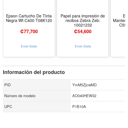
Epson Cartucho De Tinta
Papel para impresión de
Ep
Negra Wf-C400 T08K120
recibos Zebra Zeb-
Manteni
10021232
C55
₡
77,700
₡
54,600
Envio Gratis
Envio Gratis
Información del producto
PID
YmM5ZjcwMD
Número de modelo
AO040HEW32
UPC
P1B10A