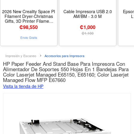
2026 New Creality Space PI
Cable Impresora USB 2.0
Epson
Filament Dryer-Christmas
AM/BM - 3.0 M
L
Gifts, 3D Printer Filament
Dryer Box with 360°
₡
98,550
₡1,000
Heating, Upgraded Filament
₡
1,100
Dehydrator Storage Box
Envio Gratis
Support Nylon ABS PETG
PLA TPU 1.75/2.85mm -
Tamaño Space PI
Impresión y Escaneo
Accesorios para Impresora
HP Paper Feeder And Stand Base Para Impresora Con
Alimentador De Soportes 550 Hojas En 1 Bandejas Para
Color Laserjet Managed E65150, E65160; Color Laserjet
Managed Flow MFP E67660
Visita la tienda de HP