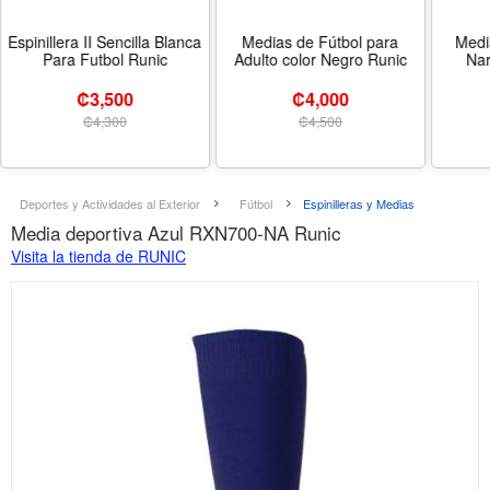
Espinillera II Sencilla Blanca
Medias de Fútbol para
Medi
Para Futbol Runic
Adulto color Negro Runic
Nar
₡3,500
₡4,000
₡
4,300
₡
4,500
Deportes y Actividades al Exterior
Fútbol
Espinilleras y Medias
Media deportiva Azul RXN700-NA Runic
Visita la tienda de RUNIC