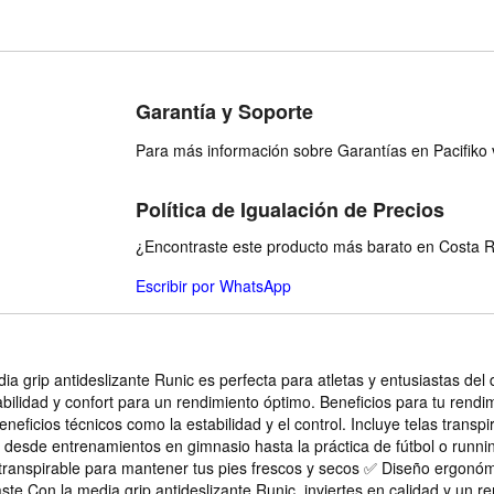
Garantía y Soporte
Para más información sobre Garantías en Pacifiko v
Política de Igualación de Precios
¿Encontraste este producto más barato en Costa Ri
Escribir por WhatsApp
ia grip antideslizante Runic es perfecta para atletas y entusiastas del
ilidad y confort para un rendimiento óptimo. Beneficios para tu rendim
eficios técnicos como la estabilidad y el control. Incluye telas transp
s, desde entrenamientos en gimnasio hasta la práctica de fútbol o runni
transpirable para mantener tus pies frescos y secos ✅ Diseño ergonóm
te Con la media grip antideslizante Runic, inviertes en calidad y un re