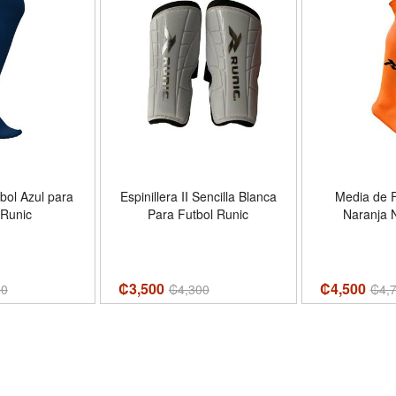
bol Azul para
Espinillera II Sencilla Blanca
Media de F
 Runic
Para Futbol Runic
Naranja 
₡3,500
₡4,500
00
₡
4,300
₡
4,