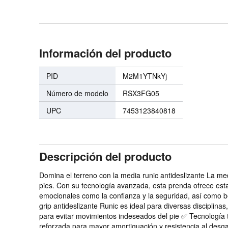
Información del producto
PID
M2M1YTNkYj
Número de modelo
RSX3FG05
UPC
7453123840818
Descripción del producto
Domina el terreno con la media runic antideslizante La med
pies. Con su tecnología avanzada, esta prenda ofrece estab
emocionales como la confianza y la seguridad, así como ben
grip antideslizante Runic es ideal para diversas disciplina
para evitar movimientos indeseados del pie ✅ Tecnología 
reforzada para mayor amortiguación y resistencia al desgas