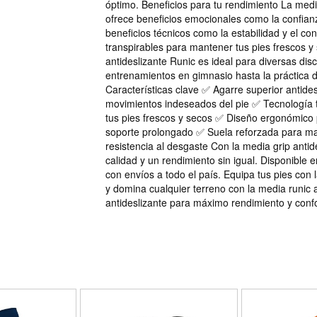
óptimo. Beneficios para tu rendimiento La medi
ofrece beneficios emocionales como la confian
beneficios técnicos como la estabilidad y el cont
transpirables para mantener tus pies frescos y
antideslizante Runic es ideal para diversas disc
entrenamientos en gimnasio hasta la práctica d
Características clave ✅ Agarre superior antides
movimientos indeseados del pie ✅ Tecnología 
tus pies frescos y secos ✅ Diseño ergonómico 
soporte prolongado ✅ Suela reforzada para ma
resistencia al desgaste Con la media grip antide
calidad y un rendimiento sin igual. Disponible 
con envíos a todo el país. Equipa tus pies con 
y domina cualquier terreno con la media runic a
antideslizante para máximo rendimiento y conf