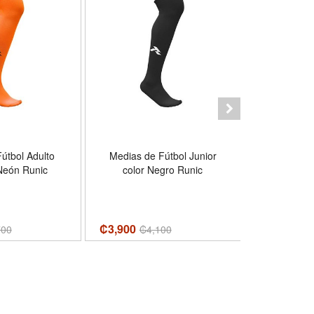
útbol Adulto
Medias de Fútbol Junior
Medias d
Neón Runic
color Negro Runic
Adulto col
₡3,900
₡4,000
700
₡
4,100
₡
4