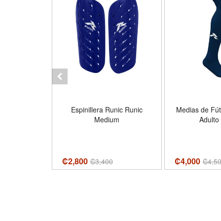
otector, Azul,
Espinillera Runic Runic
Medias de Fút
 L
Medium
Adulto
₡2,800
₡4,000
₡
3,400
₡
4,5