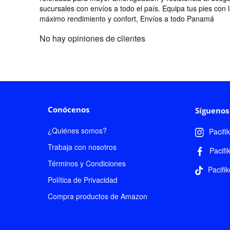
sucursales con envíos a todo el país. Equipa tus pies con 
máximo rendimiento y confort, Envíos a todo Panamá
No hay opiniones de clientes
Conócenos
Síguenos
¿Quiénes somos?
Pacifi
Trabaja con nosotros
Pacifi
Términos y Condiciones
Pacifik
Política de Privacidad
Compra productos de Amazon