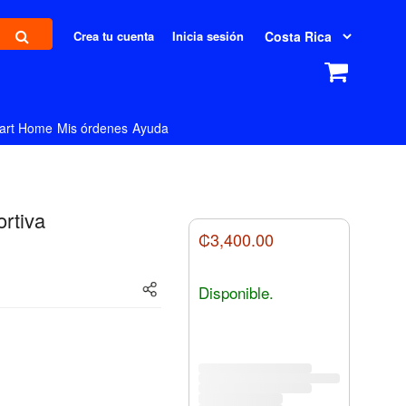
Crea tu cuenta
Inicia sesión
art Home
Mis órdenes
Ayuda
rtiva
₡3,400.00
Disponible.