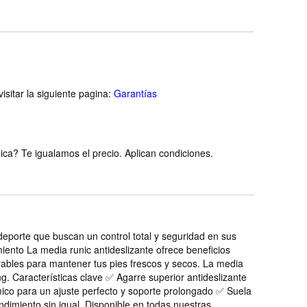
isitar la siguiente pagina:
Garantías
ca? Te igualamos el precio. Aplican condiciones.
 deporte que buscan un control total y seguridad en sus
iento La media runic antideslizante ofrece beneficios
irables para mantener tus pies frescos y secos. La media
ng. Características clave ✅ Agarre superior antideslizante
ico para un ajuste perfecto y soporte prolongado ✅ Suela
ndimiento sin igual. Disponible en todas nuestras