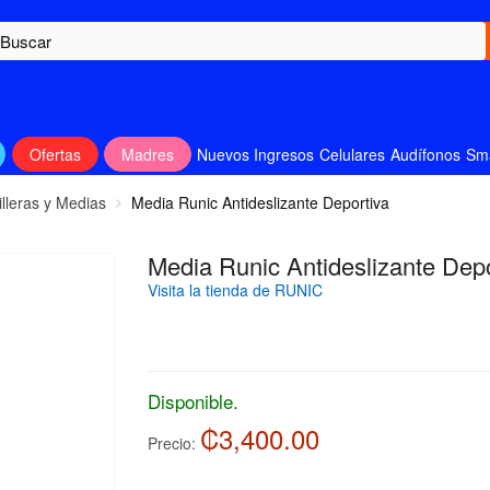
Ofertas
Madres
Nuevos Ingresos
Celulares
Audífonos
Sm
illeras y Medias
Media Runic Antideslizante Deportiva
Media Runic Antideslizante Depo
Visita la tienda de RUNIC
Disponible.
₡3,400.00
Precio: