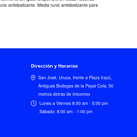
nic antideslizante. Media runic antideslizante para
Dirección y Horarios
San José, Uruca, frente a Plaza Irazú,
Antiguas Bodegas de la Pepsi Cola, 50
metros detrás de Intcomex
Lunes a Viernes 8:00 am - 5:00 pm
Sábado: 8:00 am - 1:00 pm