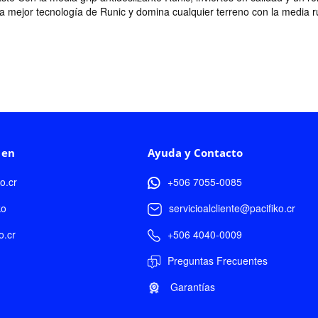
la mejor tecnología de Runic y domina cualquier terreno con la media ru
 en
Ayuda y Contacto
ko.cr
+506 7055-0085
ko
servicioalcliente@pacifiko.cr
o.cr
+506 4040-0009
Preguntas Frecuentes
Garantías