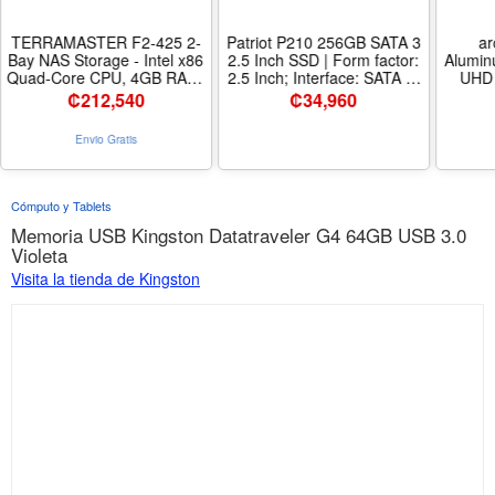
TERRAMASTER F2-425 2-
Patriot P210 256GB SATA 3
a
Bay NAS Storage - Intel x86
2.5 Inch SSD | Form factor:
Alumin
Quad-Core CPU, 4GB RAM,
2.5 Inch; Interface: SATA 3.
UHD 
2.5GbE LAN, Network
- Capacidad 256gb
Super 
₡
212,540
₡
34,960
Attached Storage
Multimedia Server for Home
Envio Gratis
Users (Diskless) - Tamaño
2Bay, F2-425
Cómputo y Tablets
Memoria USB Kingston Datatraveler G4 64GB USB 3.0
Violeta
Visita la tienda de Kingston