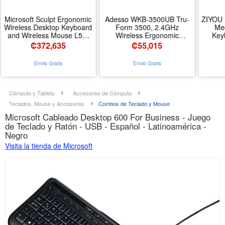
Microsoft Sculpt Ergonomic
Adesso WKB-3500UB Tru-
ZIYOU 
Wireless Desktop Keyboard
Form 3500, 2.4GHz
Me
and Wireless Mouse L5V-
Wireless Ergonomic
Key
00001
Trackball Keyboard
Combo
₡
372,635
₡
55,015
with 
Key, 
Envio Gratis
Envio Gratis
6400 D
Mice, 
for P
Keyboa
Cómputo y Tablets
Accesorios de Cómputo
Ca
Teclados, Mouse y Accesorios
Combos de Teclado y Mouse
Microsoft Cableado Desktop 600 For Business - Juego
de Teclado y Ratón - USB - Español - Latinoamérica -
Negro
Visita la tienda de Microsoft