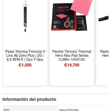
Pasta Térmica Formula V
Parche Térmico Thermal
Pasta 
Line Ab Zero Plus | 2G |
Hero Neo Pad Series
Hero 
8.5 W/M·K | Cpu Y Gpu
3,0Mm 100X100
₡
1,500
₡
14,700
Información del producto
PID
NjdmZGY2Mj