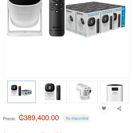
₡389,400.00
Precio:
No disponible