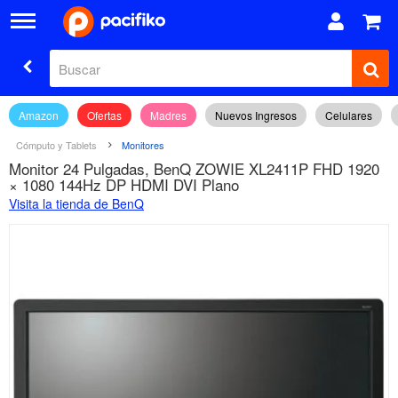
Amazon
Ofertas
Madres
Nuevos Ingresos
Celulares
Cómputo y Tablets
Monitores
Monitor 24 Pulgadas, BenQ ZOWIE XL2411P FHD 1920
× 1080 144Hz DP HDMI DVI Plano
Visita la tienda de BenQ