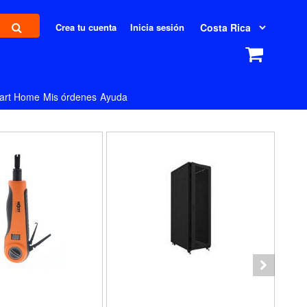
Crea tu cuenta
Inicia sesión
art Home
Mis órdenes
Ayuda