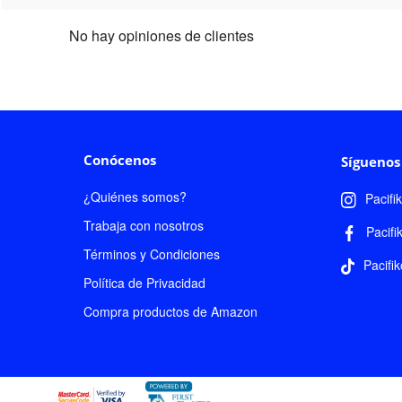
No hay opiniones de clientes
Conócenos
Síguenos
¿Quiénes somos?
Pacifi
Trabaja con nosotros
Pacifi
Términos y Condiciones
Pacifik
Política de Privacidad
Compra productos de Amazon