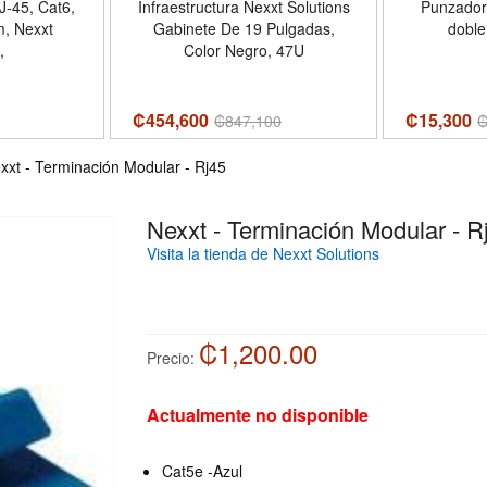
J-45, Cat6,
Infraestructura Nexxt Solutions
Punzador
m, Nexxt
Gabinete De 19 Pulgadas,
doble
,
Color Negro, 47U
₡454,600
₡15,300
₡
847,100
xxt - Terminación Modular - Rj45
Nexxt - Terminación Modular - R
Visita la tienda de Nexxt Solutions
₡1,200.00
Precio:
Actualmente no disponible
Cat5e -Azul