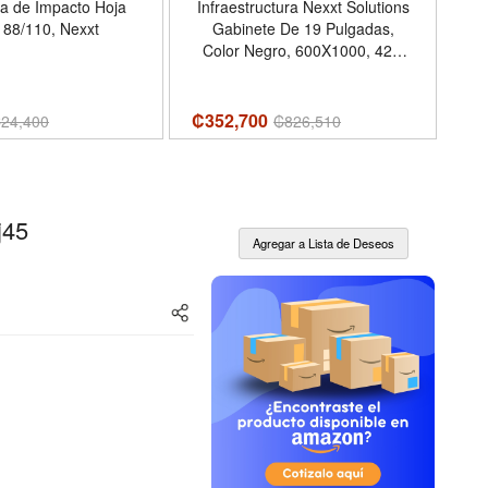
a de Impacto Hoja
Infraestructura Nexxt Solutions
In
 88/110, Nexxt
Gabinete De 19 Pulgadas,
W
Color Negro, 600X1000, 42U
SKD 4FN
₡352,700
₡6
₡
24,400
₡
826,510
j45