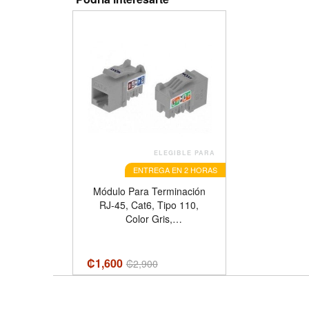
ELEGIBLE PARA
ENTREGA EN 2 HORAS
Módulo Para Terminación
RJ-45, Cat6, Tipo 110,
Color Gris,
PCGKJC6TYRJGR Nexxt
Solutions
₡1,600
₡
2,900