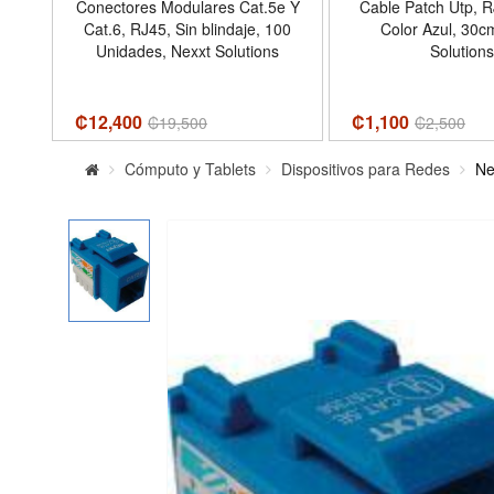
-45,
Conectores Modulares Cat.5e Y
Cable Patch Utp, R
Cat.6, RJ45, Sin blindaje, 100
Color Azul, 30c
Unidades, Nexxt Solutions
Solutions
₡12,400
₡1,100
₡
19,500
₡
2,500
Cómputo y Tablets
Dispositivos para Redes
Ne