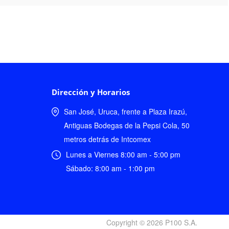
Dirección y Horarios
San José, Uruca, frente a Plaza Irazú,
Antiguas Bodegas de la Pepsi Cola, 50
metros detrás de Intcomex
Lunes a Viernes 8:00 am - 5:00 pm
Sábado: 8:00 am - 1:00 pm
Copyright © 2026 P100 S.A.