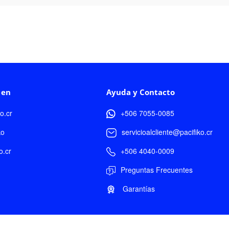
 en
Ayuda y Contacto
ko.cr
+506 7055-0085
ko
servicioalcliente@pacifiko.cr
o.cr
+506 4040-0009
Preguntas Frecuentes
Garantías