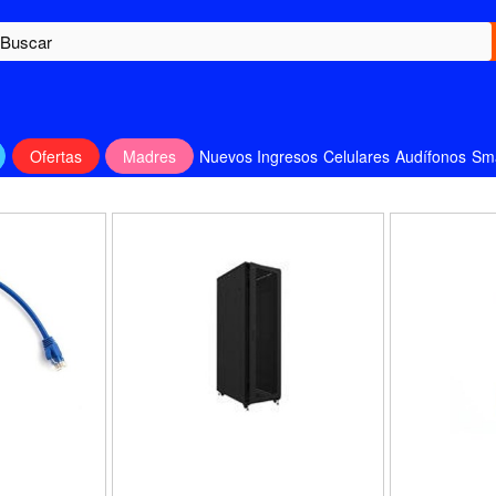
Ofertas
Madres
Nuevos Ingresos
Celulares
Audífonos
Sm