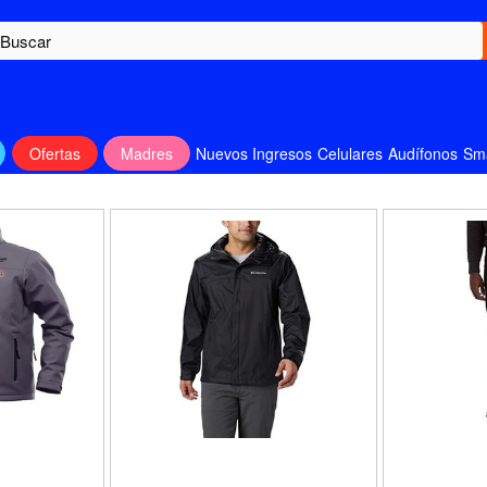
Ofertas
Madres
Nuevos Ingresos
Celulares
Audífonos
Sm