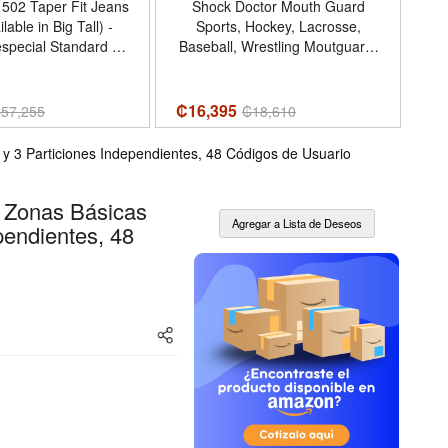
502 Taper Fit Jeans
Shock Doctor Mouth Guard
UM
le in Big Tall) -
Sports, Hockey, Lacrosse,
Har
pecial Standard -
Baseball, Wrestling Moutguard,
V
0W x 30L - Color
Gel Max Heavy Duty Protection
Ad
 Cali (Stretch)
Custom Fit, Football Mouth
Guard with Strap, Adult Youth
Co
₡16,395
₡
3
₡
57,255
₡
18,610
Mouthguard - Nombre de estilo
Non-flavored - Tamaño Adult -
 3 Particiones Independientes, 48 Códigos de Usuario
Color Orange
 Zonas Básicas
pendientes, 48