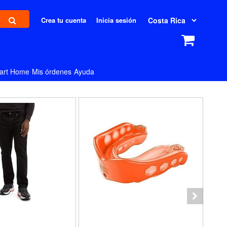
Crea tu cuenta
Inicia sesión
art Home
Mis órdenes
Ayuda