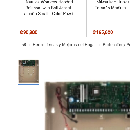
ble
Nautica Womens Hooded
Milwaukee Unisex
oof
Raincoat with Belt Jacket -
Tamaño Medium - 
g
Tamaño Small - Color Powder
Pink
₡
90,980
₡
165,820
Herramientas y Mejoras del Hogar
Protección y S