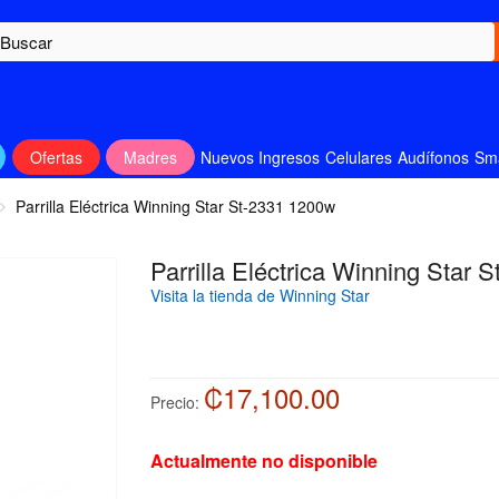
Ofertas
Madres
Nuevos Ingresos
Celulares
Audífonos
Sm
Parrilla Eléctrica Winning Star St-2331 1200w
Parrilla Eléctrica Winning Star 
Visita la tienda de Winning Star
₡17,100.00
Precio:
Actualmente no disponible