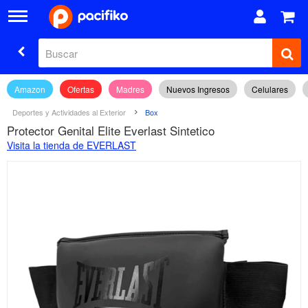
Amazon
Ofertas
Madres
Nuevos Ingresos
Celulares
Deportes y Actividades al Exterior
Box
Protector Genital Elite Everlast Sintetico
Visita la tienda de EVERLAST