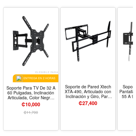
ELEGIBLE PARA
ENTREGA EN 2 HORAS
Soporte de Pared Xtech
Soport
Soporte Para TV De 32 A
XTA-490, Articulado con
Pantalla
60 Pulgadas, Inclinación
Inclinación y Giro, Para
55 A 90
Articulada, Color Negro,
Pantallas de 50 a 105
Negr
Klip Xtreme
₡
27,400
₡10,000
Pulgadas, Color Negro
₡
11,700