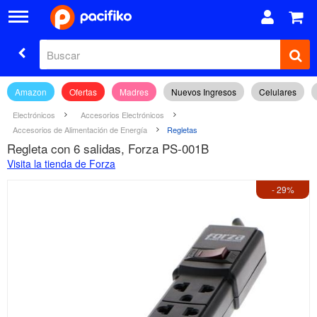
Amazon
Ofertas
Madres
Nuevos Ingresos
Celulares
Electrónicos
Accesorios Electrónicos
Accesorios de Alimentación de Energía
Regletas
Regleta con 6 salidas, Forza PS-001B
Visita la tienda de Forza
- 29%