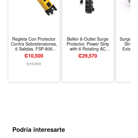
-
Regleta Con Protector
Belkin 8-Outlet Surge
Surge Pr
Contra Sobretensiones,
Protector, Power Strip
Strip
6 Salidas, FSP-806
with 6 Rotating AC
Extensi
Forza
Outlets 6ft Long Plug,
Multiple 
₡10,500
₡
29,570
₡1
Heavy-Duty Extension
Ultra Th
Cord for Home, Office,
Outl
₡
10,900
₡
Travel, Computer
Ports(2U
Desktop, Phone Charger
Outlet 
- 2,160 Joules |
Home Of
grounded 3-prong
Dorm Room
outlets, home office,
Tamaño 
desktop computer,
de estilo
entertai
Podría interesarte