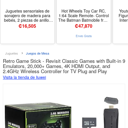
Juguetes sensoriales de
Hot Wheels Toy Car RC,
Yout
sonajero de madera para
1:64 Scale Remote- Control
Figur
bebés, 2 piezas de anillos
The Batman Batmobile from
Inte
de cinta de arcoíris,
The Movie, USB
Cheem
₡
16,505
₡
47,870
sonajero de madera, círculo
Rechargeable Controller,
Based 
molar, juguete Montessori
On- or Off-Track Racing -
Memes 
Envio Gratis
sensorial para bebés y
Nombre de estilo Batmobile
niños pequeños
Juguetes
Juegos de Mesa
Retro Game Stick - Revisit Classic Games with Built-in 9
Emulators, 20,000+ Games, 4K HDMI Output, and
2.4GHz Wireless Controller for TV Plug and Play
Visita la tienda de liuwei