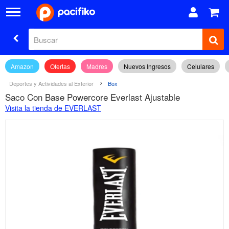
Amazon
Ofertas
Madres
Nuevos Ingresos
Celulares
Deportes y Actividades al Exterior
Box
Saco Con Base Powercore Everlast Ajustable
Visita la tienda de EVERLAST