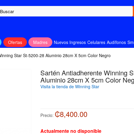
Ofertas
Madres
Nuevos Ingresos
Celulares
Audífonos
Sm
Winning Star St-5200-28 Aluminio 28cm X 5cm Color Negro
Sartén Antiadherente Winning S
Aluminio 28cm X 5cm Color Neg
Visita la tienda de Winning Star
₡8,400.00
Precio:
Actualmente no disponible