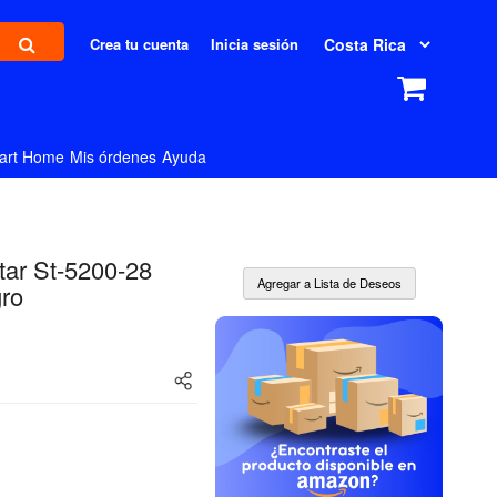
Crea tu cuenta
Inicia sesión
art Home
Mis órdenes
Ayuda
tar St-5200-28
ro