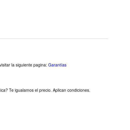
Tumbler Top Lids Cover, 2
Pack - Tamaño 20 Ounces -
Color black with straw
isitar la siguiente pagina:
Garantías
ca? Te igualamos el precio. Aplican condiciones.