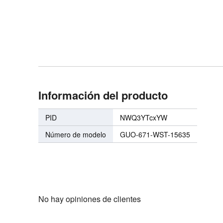
Spreader Spatula
+ 2 Lids +
Información del producto
PID
NWQ3YTcxYW
Número de modelo
GUO-671-WST-15635
No hay opiniones de clientes