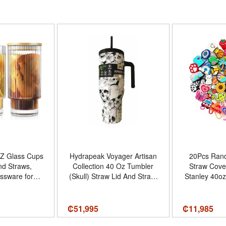
 Glass Cups
Hydrapeak Voyager Artisan
20Pcs Rand
nd Straws,
Collection 40 Oz Tumbler
Straw Cove
ssware for
(Skull) Straw Lid And Straw,
Stanley 40o
il Beer, Iced
White Skulls, Hp-Voyager-
Straw Cap
th Lid, Glass
40-Hlw-02-White
Straws S
Straw and Lid
Accessories -
₡
51,995
₡
11,985
lor 2 Glasses
0.4inch（