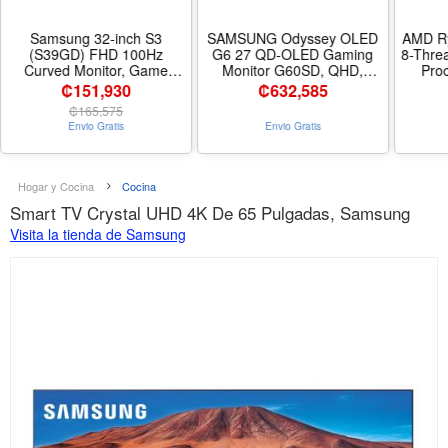
Samsung 32-inch S3
SAMSUNG Odyssey OLED
AMD Ry
(S39GD) FHD 100Hz
G6 27 QD-OLED Gaming
8-Thre
Curved Monitor, Game
Monitor G60SD, QHD,
Proc
Mode, Eye Saver Mode,
360Hz, 0.03ms, AMD
₡151,930
₡
632,585
Multiple Connectivity with
FreeSync Premium Pro,
₡
165,575
HDMI Port, Built-In
Anti-Glare, Sleek Design,
Envio Gratis
Envio Gratis
Speakers,
Cooling System,
LS32D396GANXZA, 2025 -
LS27DG602SNXZA, Series,
Tamaño 32-inch
3 Year Warranty, 2024 -
Nombre de estilo 360Hz
Hogar y Cocina
Cocina
Refresh Rate
Smart TV Crystal UHD 4K De 65 Pulgadas, Samsung
Visita la tienda de Samsung