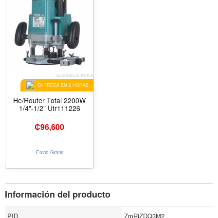
ELEGIBLE PARA
ENTREGA EN 2 HORAS
He/Router Total 2200W
1/4"-1/2" Utr111226
₡
96,600
Envio Gratis
Información del producto
PID
ZmRiZDQ3M2