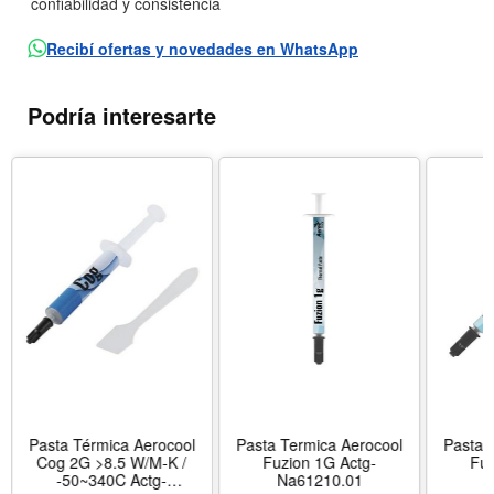
confiabilidad y consistencia
Recibí ofertas y novedades en WhatsApp
Podría interesarte
Pasta Térmica Aerocool
Pasta Termica Aerocool
Pasta 
Cog 2G >8.5 W/M-K /
Fuzion 1G Actg-
Fuz
-50~340C Actg-
Na61210.01
N