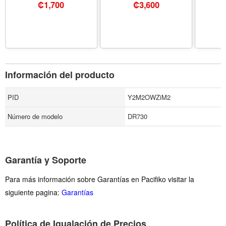
Na62210.01
₡
1,700
₡
3,600
Información del producto
PID
Y2M2OWZiM2
Número de modelo
DR730
Garantía y Soporte
Para más información sobre Garantías en Pacifiko visitar la
siguiente pagina:
Garantías
Política de Igualación de Precios