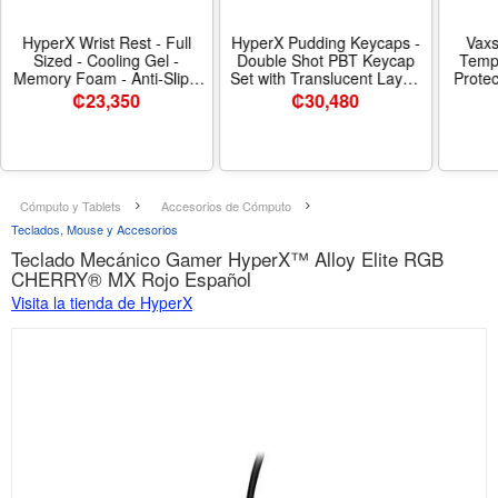
HyperX Wrist Rest - Full
HyperX Pudding Keycaps -
Vaxs
Sized - Cooling Gel -
Double Shot PBT Keycap
Temp
Memory Foam - Anti-Slip -
Set with Translucent Layer,
Protec
Ergonomic - Keyboard
for Mechanical Keyboards,
Lenov
₡
23,350
₡
30,480
Accessory, Black - Tamaño
Full 104 Key Set, OEM
lapto
Full Size - Diseño Keyboard
Profile, English (US) Layout
Only, 
- White - Nombre de estilo
Not
Pudding Keycaps - Color
White
Cómputo y Tablets
Accesorios de Cómputo
Teclados, Mouse y Accesorios
Teclado Mecánico Gamer HyperX™ Alloy Elite RGB
CHERRY® MX Rojo Español
Visita la tienda de HyperX