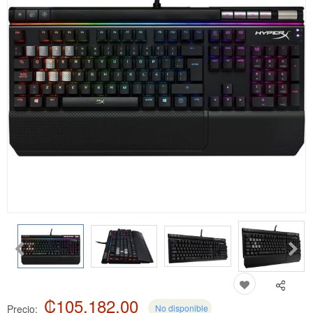
₡105,182.00
Precio:
No disponible