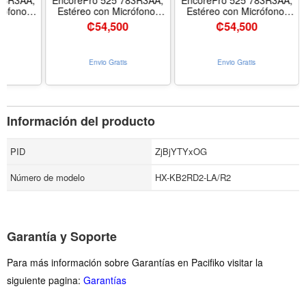
83R3AA,
EncorePro 525 783R3AA,
EncorePro 525 783R3AA,
rófono,
Estéreo con Micrófono,
Estéreo con Micrófono,
 Ruido,
Cancelación de Ruido,
Cancelación de Ruido,
0
₡
54,500
₡
54,500
icrosoft
USB-A y USB-C, Microsoft
USB-A y USB-C, Microsoft
Negro
Teams, Color Negro
Teams, Color Negro
Envio Gratis
Envio Gratis
Información del producto
PID
ZjBjYTYxOG
Número de modelo
HX-KB2RD2-LA/R2
Garantía y Soporte
Para más información sobre Garantías en Pacifiko visitar la
siguiente pagina:
Garantías