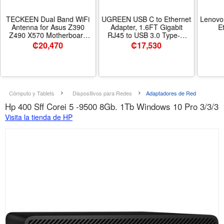
TECKEEN Dual Band WiFi
UGREEN USB C to Ethernet
Lenovo
Antenna for Asus Z390
Adapter, 1.6FT Gigabit
E
Z490 X570 Motherboard
RJ45 to USB 3.0 Type-C
2T2R, 2.4G/5G WiFi6e
(Thunderbolt 3) Ethernet
₡
20,470
₡
17,530
Antenna with Extension
LAN Network Adapter,
Cable, Magnetic on The
Compatible with MacBook
Back
Pro, iPad Pro, Dell XPS and
More - Tamaño 1.6FT -
Color Space Grey
Cómputo y Tablets
Dispositivos para Redes
Adaptadores de Red
Hp 400 Sff Corei 5 -9500 8Gb. 1Tb Windows 10 Pro 3/3/3
Visita la tienda de HP