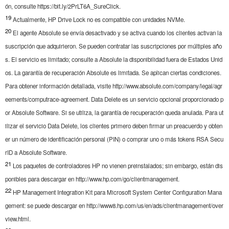
ón, consulte https://bit.ly/2PrLT6A_SureClick.
19
Actualmente, HP Drive Lock no es compatible con unidades NVMe.
20
El agente Absolute se envía desactivado y se activa cuando los clientes activan la
suscripción que adquirieron. Se pueden contratar las suscripciones por múltiples año
s. El servicio es limitado; consulte a Absolute la disponibilidad fuera de Estados Unid
os. La garantía de recuperación Absolute es limitada. Se aplican ciertas condiciones.
Para obtener información detallada, visite http://www.absolute.com/company/legal/agr
eements/computrace-agreement. Data Delete es un servicio opcional proporcionado p
or Absolute Software. Si se utiliza, la garantía de recuperación queda anulada. Para ut
ilizar el servicio Data Delete, los clientes primero deben firmar un preacuerdo y obten
er un número de identificación personal (PIN) o comprar uno o más tokens RSA Secu
rID a Absolute Software.
21
Los paquetes de controladores HP no vienen preinstalados; sin embargo, están dis
ponibles para descargar en http://www.hp.com/go/clientmanagement.
22
HP Management Integration Kit para Microsoft System Center Configuration Mana
gement: se puede descargar en http://www8.hp.com/us/en/ads/clientmanagement/over
view.html.