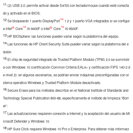
11
(2) USB 2.0: permite activar desde S4/S5 con teclado/mouse cuando esté conecta
do y activado en el BIOS.
12
™
Se bloquearán 1 puerto DisplayPort
1.2 y 1 puerto VGA integrados si se configur
®
™
®
™
a Intel
Core
i5-9400F o Intel
Core
i5-9500F.
13
HP BIOSphere: las funciones pueden variar según la plataforma del equipo.
14
Las funciones de HP Client Security Suite pueden variar según la plataforma del e
quipo.
15
El chip de seguridad integrado de Trusted Platform Module (TPM) 2.0 se suministr
a con Windows 10 (certificación Common Criteria EAL4+ y certificación FIPS 140-2 d
e nivel 2): en algunos escenarios, se podrían enviar máquinas preconfiguradas con si
stema operativo Windows y Trusted Platform Module desactivado.
16
Secure Erase para los métodos descritos en el National Institute of Standards and
Technology Special Publication 800-88, específicamente el método de limpieza “Borr
ar”.
17
Las actualizaciones requieren conexión a Internet y la aceptación del usuario de Mi
crosoft Defender y Windows 10.
18
HP Sure Click requiere Windows 10 Pro o Enterprise. Para obtener más informaci