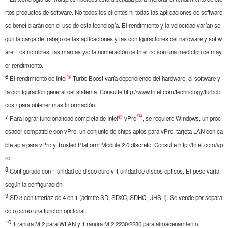
rtos productos de software. No todos los clientes ni todas las aplicaciones de software
se beneficiarán con el uso de esta tecnología. El rendimiento y la velocidad varían se
gún la carga de trabajo de las aplicaciones y las configuraciones del hardware y softw
are. Los nombres, las marcas y/o la numeración de Intel no son una medición de may
or rendimiento.
6
®
El rendimiento de Intel
Turbo Boost varía dependiendo del hardware, el software y
la configuración general del sistema. Consulte http://www.intel.com/technology/turbob
oost/ para obtener más información.
7
®
™
Para lograr funcionalidad completa de Intel
vPro
, se requiere Windows, un proc
esador compatible con vPro, un conjunto de chips aptos para vPro, tarjeta LAN con ca
ble apta para vPro y Trusted Platform Module 2.0 discreto. Consulte http://intel.com/vp
ro
8
Configurado con 1 unidad de disco duro y 1 unidad de discos ópticos. El peso varía
según la configuración.
9
SD 3 con interfaz de 4 en 1 (admite SD, SDXC, SDHC, UHS-I). Se vende por separa
do o como una función opcional.
10
1 ranura M.2 para WLAN y 1 ranura M.2 2230/2280 para almacenamiento.