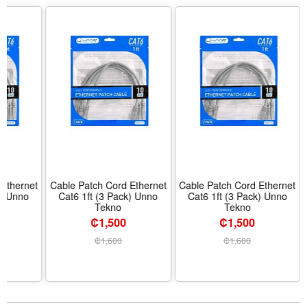
 Ethernet
Cable Patch Cord Ethernet
Cable Patch Cord Ethernet
k) Unno
Cat6 1ft (3 Pack) Unno
Cat6 1ft (3 Pack) Unno
Tekno
Tekno
₡1,500
₡1,500
₡
1,600
₡
1,600