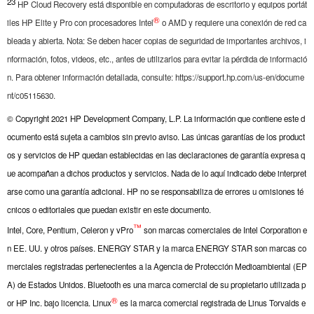
23
HP Cloud Recovery está disponible en computadoras de escritorio y equipos portát
®
iles HP Elite y Pro con procesadores Intel
o AMD y requiere una conexión de red ca
bleada y abierta. Nota: Se deben hacer copias de seguridad de importantes archivos, i
nformación, fotos, videos, etc., antes de utilizarlos para evitar la pérdida de informació
n. Para obtener información detallada, consulte: https://support.hp.com/us-en/docume
nt/c05115630.
© Copyright 2021 HP Development Company, L.P. La información que contiene este d
ocumento está sujeta a cambios sin previo aviso. Las únicas garantías de los product
os y servicios de HP quedan establecidas en las declaraciones de garantía expresa q
ue acompañan a dichos productos y servicios. Nada de lo aquí indicado debe interpret
arse como una garantía adicional. HP no se responsabiliza de errores u omisiones té
cnicos o editoriales que puedan existir en este documento.
™
Intel, Core, Pentium, Celeron y vPro
son marcas comerciales de Intel Corporation e
n EE. UU. y otros países. ENERGY STAR y la marca ENERGY STAR son marcas co
merciales registradas pertenecientes a la Agencia de Protección Medioambiental (EP
A) de Estados Unidos. Bluetooth es una marca comercial de su propietario utilizada p
®
or HP Inc. bajo licencia. Linux
es la marca comercial registrada de Linus Torvalds e