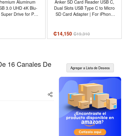
Premium Aluminum
Anker SD Card Reader USB C,
V
SB 3.0 UHD 4K Blu-
Dual Slots USB Type C to Micro
12
 Super Drive for PC
SD Card Adapter | For iPhone
P
and Mac
and Laptops, Card Viewer with
Dual Slots for
SDXC/SDHC/SD/Micro
₡14,150
₡
1
₡
19,310
SDXC/MicroSD/Micro
SDHC/UHS-I Cards - Tamaño
USB C Card Reader
De 16 Canales De