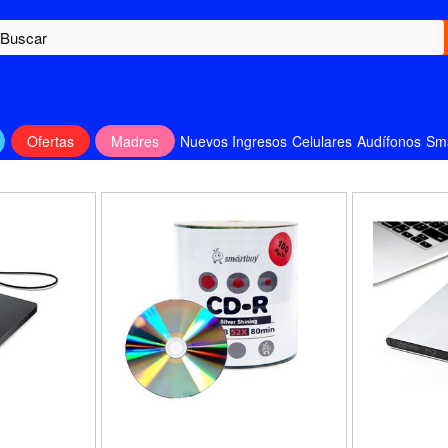
Ofertas
Madres
Nuevos Ingresos
Celulares
Audífonos
Sm