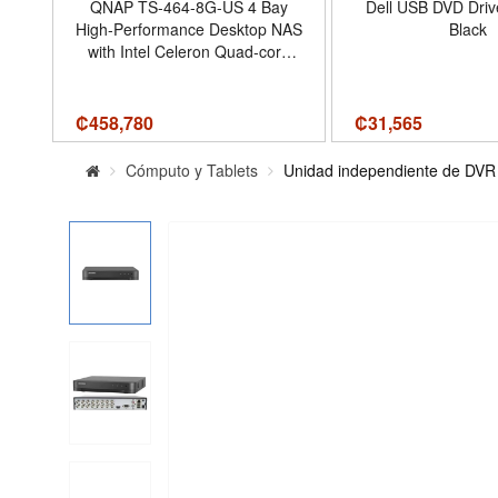
QNAP TS-464-8G-US 4 Bay
Dell USB DVD Dri
ay
High-Performance Desktop NAS
Black
 to
with Intel Celeron Quad-core
ATA
Processor, M.2 PCIe Slots and
-
Dual 2.5GbE (2.5G/1G/100M)
e
Network Connectivity (Diskless)
₡
458,780
₡
31,565
| Intel Quad-Core 4-Bay NAS
with Dual 2.5GbE and M.2
Cómputo y Tablets
Unidad independiente de DVR 
NVMe slots for backup, virtuali