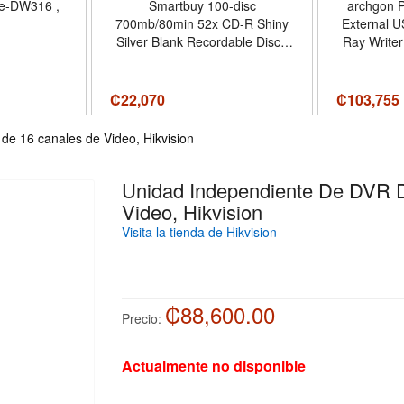
ve-DW316 ,
Smartbuy 100-disc
archgon 
700mb/80min 52x CD-R Shiny
External U
Silver Blank Recordable Disc |
Ray Writer
Shiny Silver Metalized Hub, Silk
Screen Printable, Mark writable,
OEM packaging - Plastic Shrink
₡
22,070
₡
103,755
Wrap
de 16 canales de Video, Hikvision
Unidad Independiente De DVR 
Video, Hikvision
Visita la tienda de Hikvision
₡88,600.00
Precio:
Actualmente no disponible