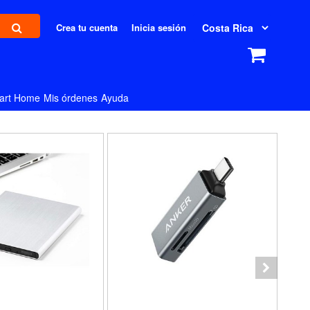
Crea tu cuenta
Inicia sesión
art Home
Mis órdenes
Ayuda