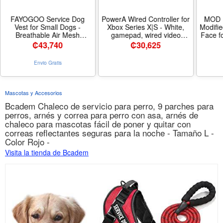
FAYOGOO Service Dog
PowerA Wired Controller for
MOD K
Vest for Small Dogs -
Xbox Series X|S - White,
Modifi
Breathable Air Mesh
gamepad, wired video
Face f
Service Dog Harness with
game controller, gaming
Shoc
₡
43,740
₡
30,625
Leash 6 Patches,
controller, works with Xbox
GA-21
Adjustable No-Choke
One - Nombre de estilo
Envio Gratis
Design for Walking, Travel
White
Public Access - Color Red -
Tamaño S
Mascotas y Accesorios
Bcadem Chaleco de servicio para perro, 9 parches para
perros, arnés y correa para perro con asa, arnés de
chaleco para mascotas fácil de poner y quitar con
correas reflectantes seguras para la noche - Tamaño L -
Color Rojo -
Visita la tienda de Bcadem