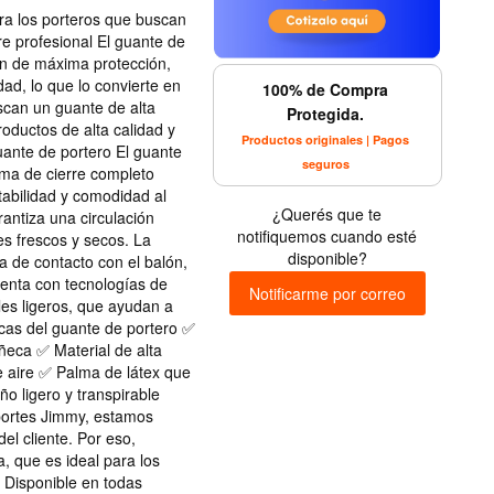
ara los porteros que buscan
e profesional El guante de
ón de máxima protección,
dad, lo que lo convierte en
100% de Compra
scan un guante de alta
Protegida.
oductos de alta calidad y
Productos originales | Pagos
uante de portero El guante
seguros
ema de cierre completo
tabilidad y comodidad al
¿Querés que te
antiza una circulación
notifiquemos cuando esté
es frescos y secos. La
disponible?
a de contacto con el balón,
uenta con tecnologías de
Notificarme por correo
les ligeros, que ayudan a
icas del guante de portero ✅
ñeca ✅ Material de alta
e aire ✅ Palma de látex que
o ligero y transpirable
portes Jimmy, estamos
el cliente. Por eso,
, que es ideal para los
 Disponible en todas