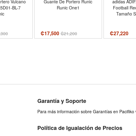
rtero Vulcano
Guante De Portero Runic
adidas ADIF
K5D01-BL-7
Runic One1
Football Re
ic
Tamaño Sm
White/Me
₡17,500
₡
27,220
,300
₡
21,200
Garantía y Soporte
Para más información sobre Garantías en Pacifiko v
Política de Igualación de Precios