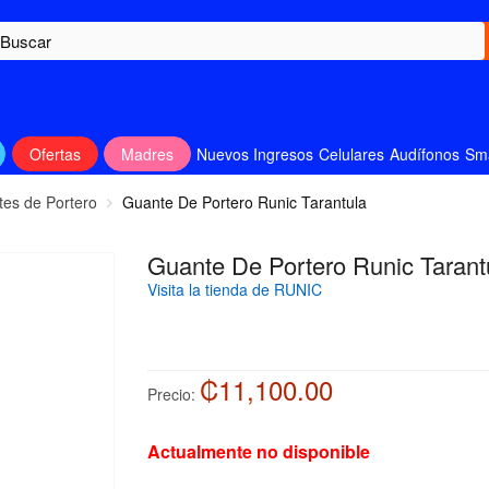
Ofertas
Madres
Nuevos Ingresos
Celulares
Audífonos
Sm
es de Portero
Guante De Portero Runic Tarantula
Guante De Portero Runic Tarant
Visita la tienda de RUNIC
₡11,100.00
Precio:
Actualmente no disponible