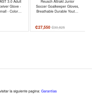
AST 3.0 Adult
Reusch Attrakt Junior
Adidas ADI
ceiver Glove -
Soccer Goalkeeper Gloves,
Football R
all - Color
Breathable Durable Youth |
Tamaño S
tallic Gold
youth goalie gloves, flexible,
White/M
artificial turf - Color Safety
Yellow Black - Tamaño 4
₡27,550
₡
27,220
₡
30,825
isitar la siguiente pagina:
Garantías