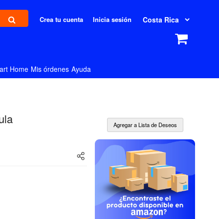
Crea tu cuenta
Inicia sesión
art Home
Mis órdenes
Ayuda
ula