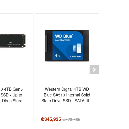
700 4TB Gen5
Western Digital 4TB WD
SANDISK 
SSD - Up to
Blue SA510 Internal Solid
500GB Inte
- DirectStorage
State Drive SSD - SATA III 6
III 6 Gb/s,
bled -
Gb/s, 2.5/7mm, Up to 560
Up to 560 
700SSD3 -
MB/s - WDS400T3B0A -
500G-G26
hotography,
Capacidad 4TB
5
₡345,935
₡
108,260
₡
378,665
sign -