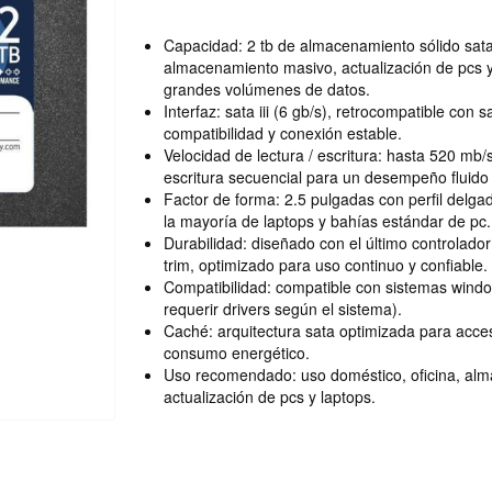
Capacidad: 2 tb de almacenamiento sólido sata
almacenamiento masivo, actualización de pcs y
grandes volúmenes de datos.
Interfaz: sata iii (6 gb/s), retrocompatible con s
compatibilidad y conexión estable.
Velocidad de lectura / escritura: hasta 520 mb/
escritura secuencial para un desempeño fluido 
Factor de forma: 2.5 pulgadas con perfil delg
la mayoría de laptops y bahías estándar de pc.
Durabilidad: diseñado con el último controlador
trim, optimizado para uso continuo y confiable.
Compatibilidad: compatible con sistemas windo
requerir drivers según el sistema).
Caché: arquitectura sata optimizada para acce
consumo energético.
Uso recomendado: uso doméstico, oficina, al
actualización de pcs y laptops.