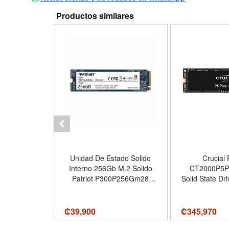
Productos similares
l 256GB SSD
Unidad De Estado Solido
Crucial 
m PC SN530
Interno 256Gb M.2 Solido
CT2000P5P
0 Gen3 x4
Patriot P300P256Gm28
Solid State Dr
Solid State
P300
Internal - 
ce Pro Steam
NVMe (PCI E
P Lenovo
4.0 
₡
39,900
₡
345,970
 Tablet