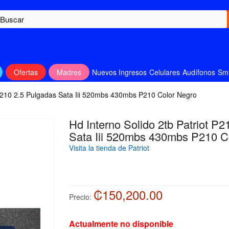
Ofertas
Madres
Nuevos Ingresos
Celulares
Audífonos
Sm
 P210 2.5 Pulgadas Sata Iii 520mbs 430mbs P210 Color Negro
Hd Interno Solido 2tb Patriot P
Sata Iii 520mbs 430mbs P210 C
Visita la tienda de Patriot
₡150,200.00
Precio:
Actualmente no disponible