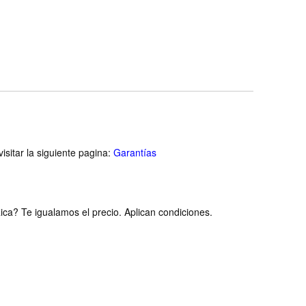
d State Drive -
4TB - Nombre
T700 without
tsink
isitar la siguiente pagina:
Garantías
ca? Te igualamos el precio. Aplican condiciones.