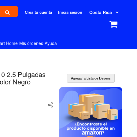
Crea tu cuenta
Inicia sesión
art Home
Mis órdenes
Ayuda
210 2.5 Pulgadas
olor Negro