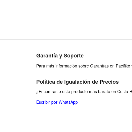
Capacidad 4TB - Nombre
Internal Soli
de estilo Quantum (QX)
Capacidad 
de estilo 
Hea
Garantía y Soporte
Para más información sobre Garantías en Pacifiko v
Política de Igualación de Precios
¿Encontraste este producto más barato en Costa Ri
Escribir por WhatsApp