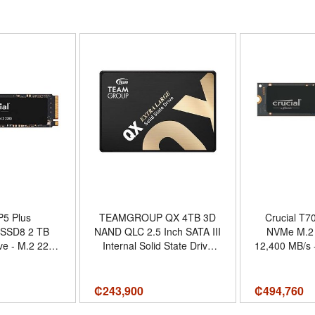
P5 Plus
TEAMGROUP QX 4TB 3D
Crucial T
SSD8 2 TB
NAND QLC 2.5 Inch SATA III
NVMe M.2 
ive - M.2 2280
Internal Solid State Drive
12,400 MB/s 
PCI Express
SSD R/W Speed up to
Ena
xpress NVMe
560/500 MB/s 1000TBW
CT4000T
x4)
Laptop PC Desktop
Gaming, P
₡
243,900
₡
494,760
T253X7004T0C101 -
Video Editing De