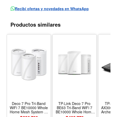
Recibí ofertas y novedades en WhatsApp
Productos similares
Deco 7 Pro Tri-Band
TP-Link Deco 7 Pro
TP-Lin
er
WiFi 7 BE10000 Whole
BE63 Tri-Band WiFi 7
AX3000 W
ss
Home Mesh System 6-
BE10000 Whole Home
Archer AX
er
Stream 10 Gbps | 4 x
Mesh System - 6-Stream
Gigabit I