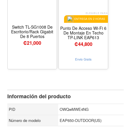
ELEGIBLE PARA
ENTREGA EN 2 HORAS
Switch TL-SG1008 De
Punto De Acceso Wi-Fi 6
Escritorio/Rack Gigabit
De Montaje En Techo
De 8 Puertos
TP-LINK EAP613
₡
21,000
₡
44,800
Envio Gratis
Información del producto
PID
OWQwMWE4NG
Número de modelo
EAP650-OUTDOOR(US)