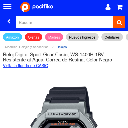
Amazon
Ofertas
Madres
Nuevos Ingresos
Celulares
Mochilas, Relojes y Accesorios
Relojes
Reloj Digital Sport Gear Casio, WS-1400H-1BV,
Resistente al Agua, Correa de Resina, Color Negro
Visita la tienda de CASIO