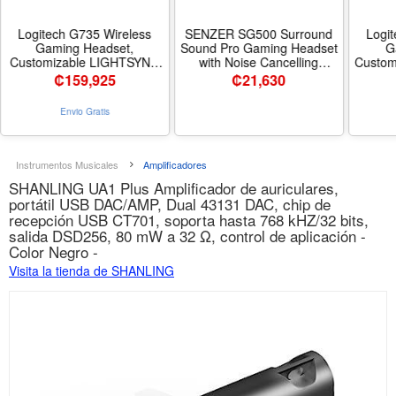
Logitech G735 Wireless
SENZER SG500 Surround
Logi
Gaming Headset,
Sound Pro Gaming Headset
G
Customizable LIGHTSYNC
with Noise Cancelling
Custom
RGB Lighting, Bluetooth,
Microphone - Soft Memory
White 
₡
159,925
₡
21,630
3.5 MM Aux Compatible
Foam Padding - Portable
LIGHT
with PC, Mobile Devices,
Foldable Headphones for
3.5 MM
Envio Gratis
Detachable Mic - White Mist
PC, PS4, PS5, Xbox One,
PC a
- Estilo Headset
Switch - Black - Color Black
Deta
Instrumentos Musicales
Amplificadores
SHANLING UA1 Plus Amplificador de auriculares,
portátil USB DAC/AMP, Dual 43131 DAC, chip de
recepción USB CT701, soporta hasta 768 kHZ/32 bits,
salida DSD256, 80 mW a 32 Ω, control de aplicación -
Color Negro -
Visita la tienda de SHANLING